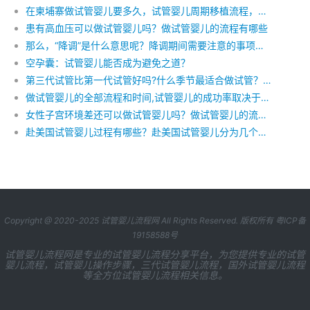
在柬埔寨做试管婴儿要多久，试管婴儿周期移植流程，柬埔寨试管婴儿助孕期间注意事项
患有高血压可以做试管婴儿吗？做试管婴儿的流程有哪些
那么，“降调”是什么意思呢？降调期间需要注意的事项包括？
空孕囊：试管婴儿能否成为避免之道？
第三代试管比第一代试管好吗?什么季节最适合做试管？试管治疗流程怎样？
做试管婴儿的全部流程和时间,试管婴儿的成功率取决于什么
女性子宫环境差还可以做试管婴儿吗？做试管婴儿的流程是怎样的呢？
赴美国试管婴儿过程有哪些？赴美国试管婴儿分为几个步骤，现在去美国做试管婴儿需要注意什么？
Copyright @ 2020-2025
试管婴儿流程网
All Rights Reserved. 版权所有
粤ICP备
19158588号
试管婴儿流程网是专业的试管婴儿流程分享平台，为您提供专业的试管
婴儿流程，试管婴儿操作步骤，三代试管婴儿流程，国外试管婴儿流程
等全方位试管婴儿流程相关信息。