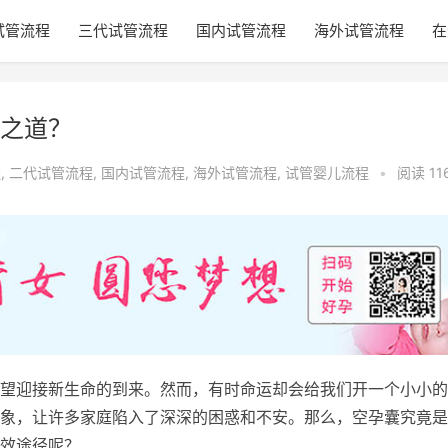
试管流程
三代试管流程
国内试管流程
海外试管流程
在
之道？
程
,
二代试管流程
,
国内试管流程
,
海外试管流程
,
试管婴儿流程
•
阅读 11
望迎接新生命的到来。然而，有时命运却会给我们开一个小小的
象，让许多家庭陷入了深深的困惑和不安。那么，空孕囊究竟是
效途径呢？