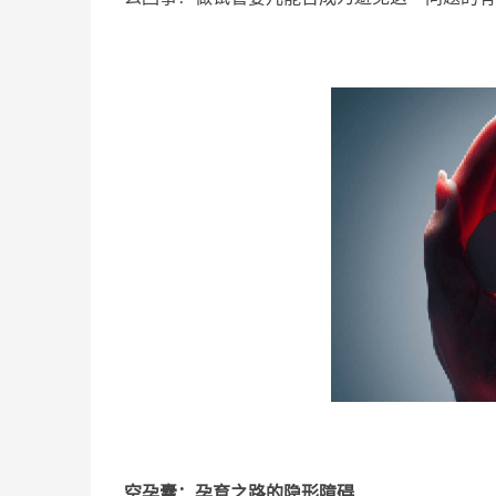
空孕囊：孕育之路的隐形障碍