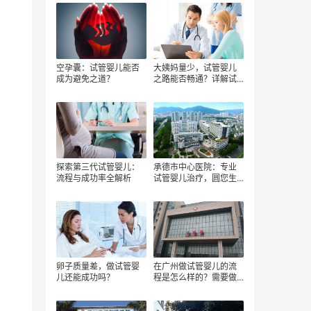
空孕囊：试管婴儿能否
大姨妈量少，试管婴儿
成为避免之道？
之路能否畅通？详解试
管婴儿流程
探索第三代试管婴儿：
承德市中心医院：专业
流程与成功率全解析
试管婴儿治疗，圆您生
育梦想
卵子质量差，做试管婴
在广州做试管婴儿的流
儿还能成功吗？
程是怎么样的？需要做
哪些检查