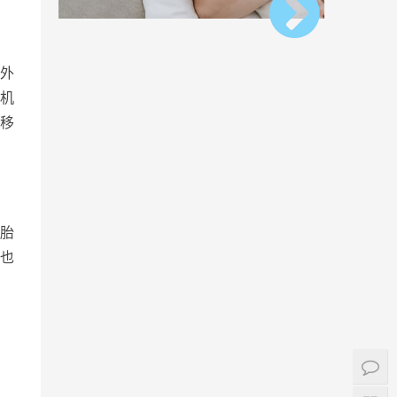
外
机
移
胎
也