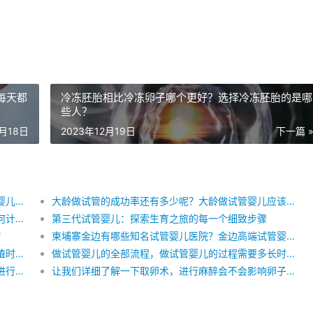
每天都
冷冻胚胎相比冷冻卵子哪个更好？选择冷冻胚胎的是哪
些人？
2月18日
2023年12月19日
下一篇 
去泰国做试管婴儿取卵阶段会很痛苦吗？泰国试管婴儿前期准备指南，取卵的具体操作流程是什么？
大龄做试管的成功率还有多少呢？大龄做试管婴儿应该怎么做呢？
试管婴儿的成功率如何计算？做试管婴儿的时间如何计算？做试管婴儿的费用如何计算？
第三代试管婴儿：探索生育之旅的每一个细致步骤
？
柬埔寨金边有哪些知名试管婴儿医院？金边高端试管婴儿生殖中心排名？
周期囊胚移植都有什么流程，试管婴儿自然周期移植时间,囊胚移植最关键是第几天？
做试管婴儿的全部流程，做试管婴儿的过程需要多长时间
高龄女性要不要选择第三代试管婴儿吗？高龄产妇进行试管婴儿的注意事项！
让我们详细了解一下取卵术，进行麻醉会不会影响卵子质量？做试管婴儿取卵需要多长时间?