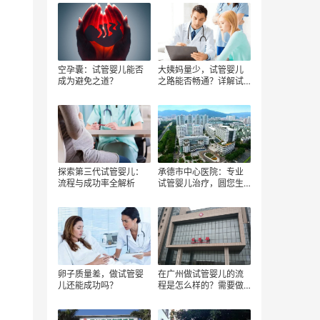
空孕囊：试管婴儿能否
大姨妈量少，试管婴儿
成为避免之道？
之路能否畅通？详解试
管婴儿流程
探索第三代试管婴儿：
承德市中心医院：专业
流程与成功率全解析
试管婴儿治疗，圆您生
育梦想
卵子质量差，做试管婴
在广州做试管婴儿的流
儿还能成功吗？
程是怎么样的？需要做
哪些检查