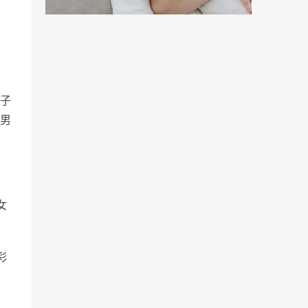
子
男
女
彩