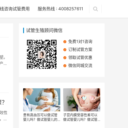
线咨询试管费用
服务热线 : 4008257611
试管生殖顾问微信
免费1对1咨询
订制试管方案
望。
领取试管优惠
产生
微信同城交流
骤？
效性
患有高血压可以做试管
子宫内膜受容性差可以
，许
婴儿吗？做试管婴儿的
做试管婴儿吗？做试管
流程有哪些
婴儿有哪些步骤？