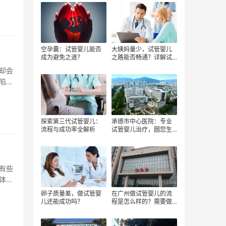
空孕囊：试管婴儿能否
大姨妈量少，试管婴儿
成为避免之道？
之路能否畅通？详解试
管婴儿流程
却会
陷入
探索第三代试管婴儿：
承德市中心医院：专业
流程与成功率全解析
试管婴儿治疗，圆您生
育梦想
有些
体流
卵子质量差，做试管婴
在广州做试管婴儿的流
儿还能成功吗？
程是怎么样的？需要做
哪些检查