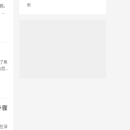
析
题。
？
了希
为您
步骤
在深