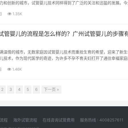
力和创新的城市，试管婴儿技术同样得到了广泛的关注和迅猛的发展。今
析在深...
日
1.35K
试管婴儿的流程是怎么样的？广州试管婴儿的步骤
满温情的城市，无数家庭因试管婴儿技术而重拾生育的希望，迎来了新生
儿技术，作为现代医学的奇迹，为许多不孕不育夫妇打开了通往幸福家庭
我们一...
日
1.46K
2
3
4
5
6
下一页 »
流程
海外试管流程
在线咨询试管费用
服务热线 : 4008257611