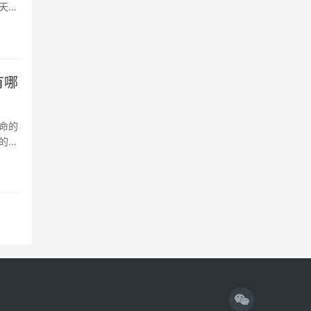
天，
有哪
命的
的大