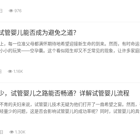
日
976
试管婴儿能否成为避免之道？
上，每一位准父母都满怀期待地希望迎接新生命的到来。然而，有时命运
小小的玩笑——空孕囊。这个看似陌生却又不乏常见的现象，让许多家庭
不安。...
日
1.16K
少，试管婴儿之路能否畅通？详解试管婴儿流程
不育的夫妇来说，试管婴儿技术无疑为他们打开了一扇希望之窗。然而，
经量少的问题，这是否会影响试管婴儿的成功率呢？同时，试管婴儿的具
？本文...
1日
1.30K