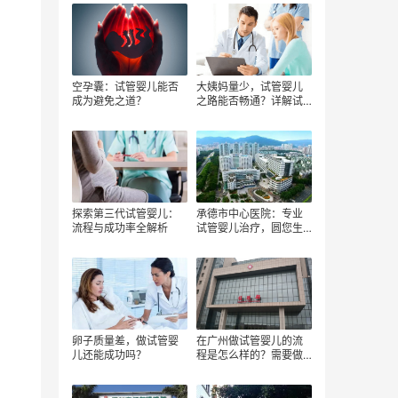
空孕囊：试管婴儿能否
大姨妈量少，试管婴儿
成为避免之道？
之路能否畅通？详解试
管婴儿流程
探索第三代试管婴儿：
承德市中心医院：专业
流程与成功率全解析
试管婴儿治疗，圆您生
育梦想
卵子质量差，做试管婴
在广州做试管婴儿的流
儿还能成功吗？
程是怎么样的？需要做
哪些检查