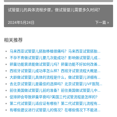
相关推荐
马来西亚试管婴儿胚胎移植很痛吗？马来西亚试管胚胎移植前要做哪些准备工作？马来西亚试管婴儿的过程有哪些？
不孕不育做试管婴儿要几次能成功？影响做试管婴儿成功的因素有哪些？试管婴儿成功率高吗？
卵巢功能衰退能做试管婴儿吗？卵巢功能不好如何改善？卵巢功能衰退会导致什么疾病？
西班牙试管婴儿成功率怎么样？西班牙试管流程大概是什么？
大龄做试管婴儿具体的流程是什么，做试管婴儿详细有哪些流程，做试管婴儿前要做哪些检查
去北京试管婴儿是最佳的选择吗？北京试管婴儿IVF医院排名，去北京做试管婴儿的流程？
前往美国做试管婴儿前的准备？前往美国做试管婴儿中有哪些步骤？
促排卵会导致卵巢早衰吗?美国三代试管流程是怎样的?
第二代试管婴儿适应证有哪些？第二代试管婴儿流程有哪些步骤？
有哪些建议进行试管婴儿的情况？在哪些情况下不能进行试管婴儿手术？