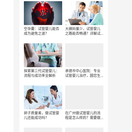
空孕囊：试管婴儿能否
大姨妈量少，试管婴儿
成为避免之道？
之路能否畅通？详解试
管婴儿流程
探索第三代试管婴儿：
承德市中心医院：专业
流程与成功率全解析
试管婴儿治疗，圆您生
育梦想
卵子质量差，做试管婴
在广州做试管婴儿的流
儿还能成功吗？
程是怎么样的？需要做
哪些检查