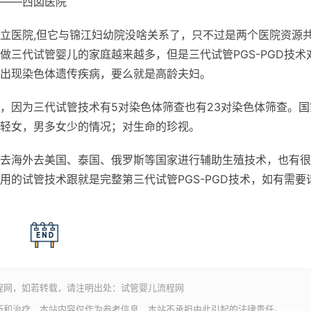
——西囡医院
立医院,但它与锦江妇幼院没啥关系了，只不过是两个医院资源
三代试管婴儿的家庭越来越多，但是三代试管PGS-PGD技术
出现染色体遗传疾病，要么就是高龄夫妇。
，因为三代试管技术有5对染色体筛查也有23对染色体筛查。国
轻女，男多女少的情况；对生命的珍视。
去海外去美国、泰国、俄罗斯等国家进行辅助生殖技术，也有很
的试管技术跟就是完整第三代试管PGS-PGD技术，如有需要
程网，如若转载，请注明出处：试管婴儿流程网
断和治疗，本站内容仅作为参考信息，本站不承担由此引起的法律责任。