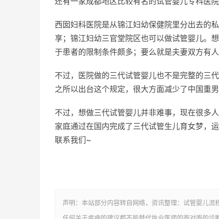
还有一家成都地区比较有名的试管婴儿专科医院
西囡妇科医院是从锦江妇幼保健院里分出去的私
享；锦江妇幼三官堂院区也可以做试管婴儿。想做
于患者的限制条件颇多；要么就是夫妻双方有人
不过，医院做的三代试管婴儿也不是完整的三代
之所以出台这个规定，很大方面减少了中国重男
不过，想做三代试管婴儿并非难事，现在很多人
家庭通过在国内完成了三代试管生儿育女梦，运用
联系我们~
声明：本站部分内容转自网络，资讯整理：试管婴儿流
任何关于疾病的建议都不能替代执业医师的面对面的诊