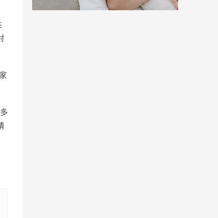
共
对
家
多
请