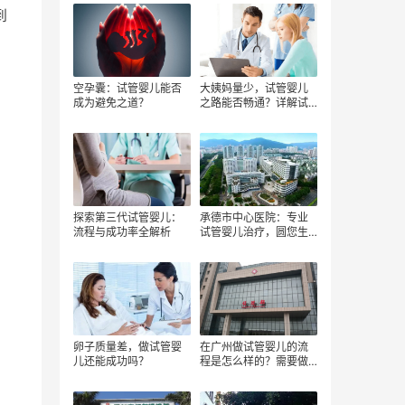
到
空孕囊：试管婴儿能否
大姨妈量少，试管婴儿
成为避免之道？
之路能否畅通？详解试
管婴儿流程
探索第三代试管婴儿：
承德市中心医院：专业
流程与成功率全解析
试管婴儿治疗，圆您生
育梦想
卵子质量差，做试管婴
在广州做试管婴儿的流
儿还能成功吗？
程是怎么样的？需要做
哪些检查