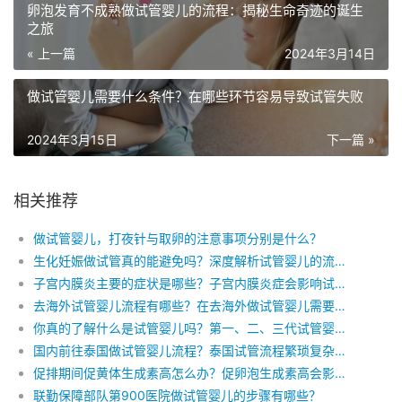
卵泡发育不成熟做试管婴儿的流程：揭秘生命奇迹的诞生
之旅
« 上一篇
2024年3月14日
做试管婴儿需要什么条件？在哪些环节容易导致试管失败
2024年3月15日
下一篇 »
相关推荐
做试管婴儿，打夜针与取卵的注意事项分别是什么？
生化妊娠做试管真的能避免吗？深度解析试管婴儿的流程与生化妊娠的防范之道
子宫内膜炎主要的症状是哪些？子宫内膜炎症会影响试管婴儿吗？为什么子宫内膜炎症会影响试管婴儿？
去海外试管婴儿流程有哪些？在去海外做试管婴儿需要哪些证件？去海外做试管婴儿的具体介绍！
你真的了解什么是试管婴儿吗？第一、二、三代试管婴儿的区别，做试管婴儿的准备工作有哪些？
国内前往泰国做试管婴儿流程？泰国试管流程繁琐复杂吗？试管婴儿成功率受到哪些因素的影响？
促排期间促黄体生成素高怎么办？促卵泡生成素高会影响正常排卵吗？
联勤保障部队第900医院做试管婴儿的步骤有哪些？